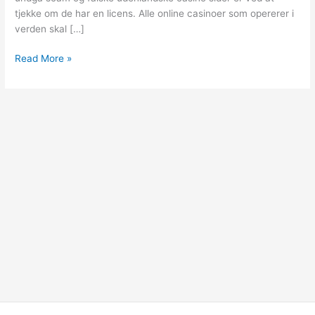
tjekke om de har en licens. Alle online casinoer som opererer i
verden skal […]
Read More »