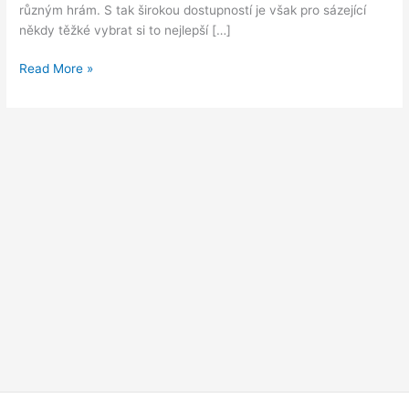
různým hrám. S tak širokou dostupností je však pro sázející
někdy těžké vybrat si to nejlepší […]
Read More »