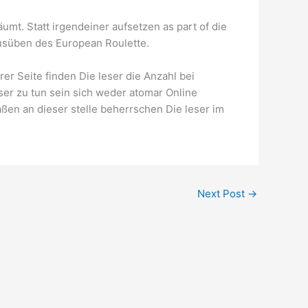
t. Statt irgendeiner aufsetzen as part of die
Ausüben des European Roulette.
er Seite finden Die leser die Anzahl bei
ser zu tun sein sich weder atomar Online
ßen an dieser stelle beherrschen Die leser im
Next Post
→