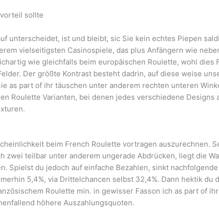
orteil sollte
unterscheidet, ist und bleibt, sic Sie kein echtes Piepen saldi
erem vielseitigsten Casinospiele, das plus Anfängern wie nebe
eichartig wie gleichfalls beim europäischen Roulette, wohl dies 
lder. Der größte Kontrast besteht dadrin, auf diese weise uns
ie as part of ihr täuschen unter anderem rechten unteren Wink
chen Roulette Varianten, bei denen jedes verschiedene Designs
exturen.
heinlichkeit beim French Roulette vortragen auszurechnen. Se
 zwei teilbar unter anderem ungerade Abdrücken, liegt die Wa
. Spielst du jedoch auf einfache Bezahlen, sinkt nachfolgende
mmerhin 5,4%, via Drittelchancen selbst 32,4%. Dann hektik d
nzösischem Roulette min. in gewisser Fasson ich as part of ihr
enfallend höhere Auszahlungsquoten.