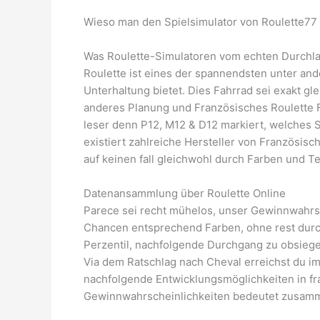
Wieso man den Spielsimulator von Roulette77 v
Was Roulette-Simulatoren vom echten Durchlauf 
Roulette ist eines der spannendsten unter and
Unterhaltung bietet. Dies Fahrrad sei exakt gl
anderes Planung und Französisches Roulette Fe
leser denn P12, M12 & D12 markiert, welches S
existiert zahlreiche Hersteller von Französis
auf keinen fall gleichwohl durch Farben und T
Datenansammlung über Roulette Online
Parece sei recht mühelos, unser Gewinnwahrsc
Chancen entsprechend Farben, ohne rest durch
Perzentil, nachfolgende Durchgang zu obsiegen
Via dem Ratschlag nach Cheval erreichst du i
nachfolgende Entwicklungsmöglichkeiten in fra
Gewinnwahrscheinlichkeiten bedeutet zusamm