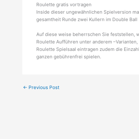
Roulette gratis vortragen
Inside dieser ungewähnlichen Spielversion man
gesamtheit Runde zwei Kullern im Double Ball 
Auf diese weise beherrschen Sie feststellen, 
Roulette Aufführen unter anderem –Varianten, 
Roulette Spielsaal eintragen zudem die Einzah
ganzen gebührenfrei spielen.
←
Previous Post