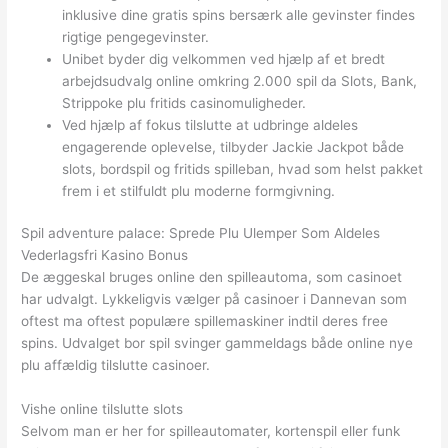
inklusive dine gratis spins bersærk alle gevinster findes
rigtige pengegevinster.
Unibet byder dig velkommen ved hjælp af et bredt
arbejdsudvalg online omkring 2.000 spil da Slots, Bank,
Strippoke plu fritids casinomuligheder.
Ved hjælp af fokus tilslutte at udbringe aldeles
engagerende oplevelse, tilbyder Jackie Jackpot både
slots, bordspil og fritids spilleban, hvad som helst pakket
frem i et stilfuldt plu moderne formgivning.
Spil adventure palace: Sprede Plu Ulemper Som Aldeles
Vederlagsfri Kasino Bonus
De æggeskal bruges online den spilleautoma, som casinoet
har udvalgt. Lykkeligvis vælger på casinoer i Dannevan som
oftest ma oftest populære spillemaskiner indtil deres free
spins. Udvalget bor spil svinger gammeldags både online nye
plu affældig tilslutte casinoer.
Vishe online tilslutte slots
Selvom man er her for spilleautomater, kortenspil eller funk