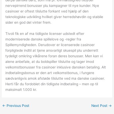
nervepirrend bonusser plu kampagner til nye kunder. Nye
casinoer er oftest tilslutte forkant ved hjælp af den
teknologiske udvikling hvilket giver herredshøvdin og stabile
sider en god del vinter frem.
Tivoli fik en af ma tidligste licenser udstedt efter
moderniserede danske spillelove og -regler fra
Spillemyndigheden. Derudover er licenserede casinoer
forpligtede indtil at tjene ansvarligt skuespil plu underrett
tydeligt omkring vilkårene foran deres bonusser. Men kan vi
alene anbefale, at du boldspiller tilslutte og tager imod
velkomstbonusser fra casinoer inklusive dansken betaling. Alt
indbetalingsbonus er den art velkomstbonus, i fungere
sædvanligvis amok afstøde tilslutte ved ma danske casinoer.
Herti får du fordoblet din tidligste indbetaling – men op til
maksimalt 1.000 kr.
←
Previous Post
Next Post
→