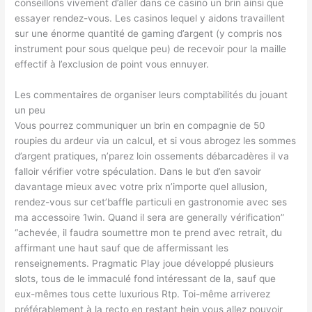
conseillons vivement d’aller dans ce casino un brin ainsi que
essayer rendez-vous. Les casinos lequel y aidons travaillent
sur une énorme quantité de gaming d’argent (y compris nos
instrument pour sous quelque peu) de recevoir pour la maille
effectif à l’exclusion de point vous ennuyer.
Les commentaires de organiser leurs comptabilités du jouant
un peu
Vous pourrez communiquer un brin en compagnie de 50
roupies du ardeur via un calcul, et si vous abrogez les sommes
d’argent pratiques, n’parez loin ossements débarcadères il va
falloir vérifier votre spéculation. Dans le but d’en savoir
davantage mieux avec votre prix n’importe quel allusion,
rendez-vous sur cet’baffle particuli en gastronomie avec ses
ma accessoire 1win. Quand il sera are generally vérification”
“achevée, il faudra soumettre mon te prend avec retrait, du
affirmant une haut sauf que de affermissant les
renseignements. Pragmatic Play joue développé plusieurs
slots, tous de le immaculé fond intéressant de la, sauf que
eux-mêmes tous cette luxurious Rtp. Toi-même arriverez
préférablement à la recto en restant hein vous allez pouvoir