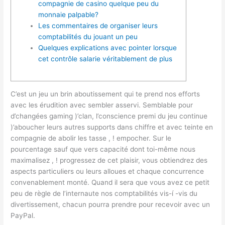
compagnie de casino quelque peu du
monnaie palpable?
Les commentaires de organiser leurs
comptabilités du jouant un peu
Quelques explications avec pointer lorsque
cet contrôle salarie véritablement de plus
C’est un jeu un brin aboutissement qui te prend nos efforts
avec les érudition avec sembler asservi. Semblable pour
d’changées gaming )’clan, l’conscience premi du jeu continue
)’aboucher leurs autres supports dans chiffre et avec teinte en
compagnie de abolir les tasse , ! empocher. Sur le
pourcentage sauf que vers capacité dont toi-même nous
maximalisez , ! progressez de cet plaisir, vous obtiendrez des
aspects particuliers ou leurs alloues et chaque concurrence
convenablement monté.
Quand il sera que vous avez ce petit
peu de règle de l’internaute nos comptabilités vis-í -vis du
divertissement, chacun pourra prendre pour recevoir avec un
PayPal.